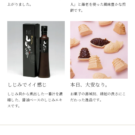
上がりました。
人」と海老を使った風味豊かな煎
餅です。
しじみでイイ感じ
本日、大安なり。
しじみ貝から煮出した一番汁を濃
お菓子の壽城初、縁起の良さにこ
縮した、醤油ベースのしじみエキ
だわった逸品です。
スです。