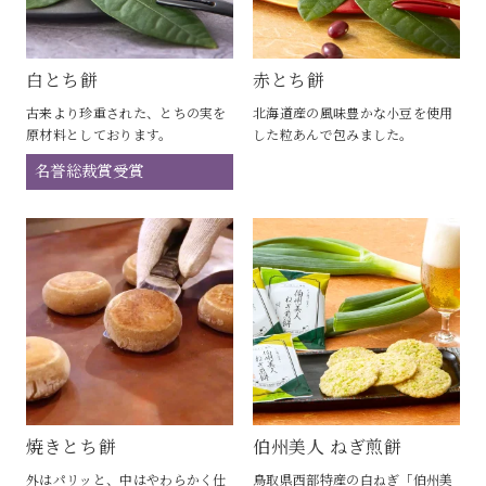
白とち餅
赤とち餅
古来より珍重された、とちの実を
北海道産の風味豊かな小豆を使用
原材料としております。
した粒あんで包みました。
名誉総裁賞受賞
焼きとち餅
伯州美人 ねぎ煎餅
外はパリッと、中はやわらかく仕
鳥取県西部特産の白ねぎ「伯州美