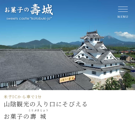
米子
IC
から車で
1
分
山陰観光の入り口にそびえる
ことぶきじょう
お菓子の
壽城