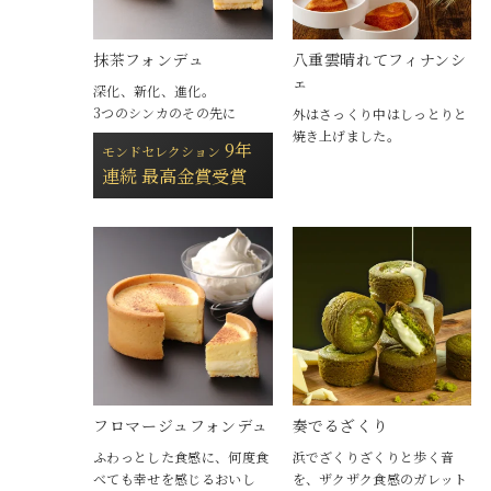
抹茶フォンデュ
八重雲晴れてフィナンシ
ェ
深化、新化、進化。
3つのシンカのその先に
外はさっくり中はしっとりと
焼き上げました。
9年
モンドセレクション
連続 最高金賞受賞
フロマージュフォンデュ
奏でるざくり
ふわっとした食感に、何度食
浜でざくりざくりと歩く音
べても幸せを感じるおいし
を、ザクザク食感のガレット