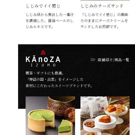
しじみでイイ感じ
しじみのチーズサンド
しじみ貝から煮出した一番汁
「しじみでイイ感じ」の風味
を濃縮した、醤油ベースのし
そのままにチーズクリームを
じみエキスです。
サンドしたお煎餅です。
店舗紹介/商品一覧
贈答・ギフトにも最適。
「神話の国・出雲」をイメージした
素材にこだわったスイーツブランドです。