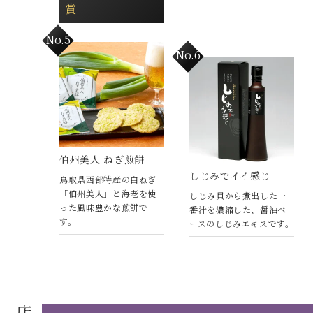
賞
伯州美人 ねぎ煎餅
しじみでイイ感じ
鳥取県西部特産の白ねぎ
「伯州美人」と海老を使
しじみ貝から煮出した一
った風味豊かな煎餅で
番汁を濃縮した、醤油ベ
す。
ースのしじみエキスです。