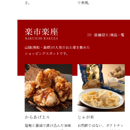
さ。
で表現。
店舗紹介/商品一覧
山陰(鳥取・島根)の人気のお土産を集めた
ショッピングスポットです。
からあげ上々
じゃが米
塩麹と醤油で漬け込んだ旨味
お煎餅ではない、ポテトチッ