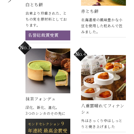
白とち餅
赤とち餅
古来より珍重された、と
ちの実を原材料としてお
北海道産の風味豊かな小
ります。
豆を使用した粒あんで包
みました。
名誉総裁賞受賞
抹茶フォンデュ
八重雲晴れてフィナン
深化、新化、進化。
シェ
3つのシンカのその先に
外はさっくり中はしっと
9
モンドセレクション
りと焼き上げました
年連続 最高金賞受