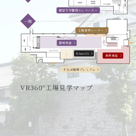
展望天守閣用エレベーター
一階
工場見学コーナー
壽城売店
KAnoZA
楽市楽座
すなば珈琲プレミアム
VR360°工場見学マップ