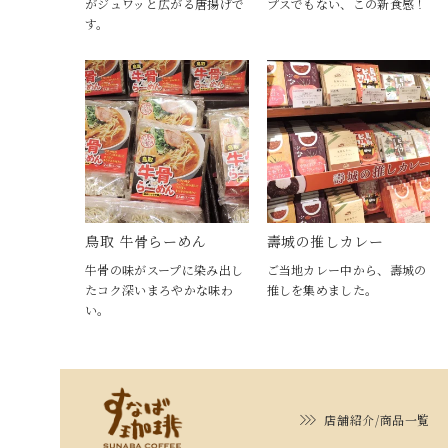
がジュワッと広がる唐揚げで
プスでもない、この新食感！
す。
鳥取 牛骨らーめん
壽城の推しカレー
牛骨の味がスープに染み出し
ご当地カレー中から、壽城の
たコク深いまろやかな味わ
推しを集めました。
い。
店舗紹介/商品一覧