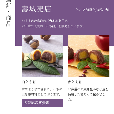
店舗・商品
店舗紹介/商品一覧
おすすめの鳥取のご当地お菓子で、
お土産で人気の「とち餅」を販売しています。
白とち餅
赤とち餅
古来より珍重された、とちの
北海道産の風味豊かな小豆を
実を原材料としております。
使用した粒あんで包みまし
た。
名誉総裁賞受賞