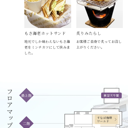
もさ海老ホットサンド
炙りみたらし
地元でしか味わえないもさ海
お客様ご自身で炙ってお召し
老をミンチカツにして挟みま
上がりください。
した。
フロアマップ
最上階
展望天守閣
すなば珈琲
ワールド
二階